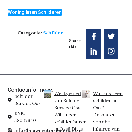
Woning laten Schilderen
Categorie:
Schilder
Share
this :
Contactinformatie:
Werkgebied
Wat kost een
Schilder
van Schilder
schilder in
Service Oss
Service Oss
Oss?
KVK:
Wilt u een
De kosten
58037640
schilder huren
voor het
in Oss? Dit is
inhuren van
info@bouwsectornederland.nl