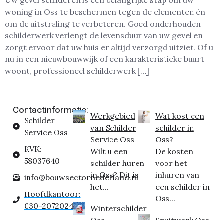
Uw gevel schilderen is een belangrijke stap om uw
woning in Oss te beschermen tegen de elementen én
om de uitstraling te verbeteren. Goed onderhouden
schilderwerk verlengt de levensduur van uw gevel en
zorgt ervoor dat uw huis er altijd verzorgd uitziet. Of u
nu in een nieuwbouwwijk of een karakteristieke buurt
woont, professioneel schilderwerk […]
Contactinformatie:
Werkgebied
Wat kost een
Schilder
van Schilder
schilder in
Service Oss
Service Oss
Oss?
KVK:
Wilt u een
De kosten
58037640
schilder huren
voor het
in Oss? Dit is
inhuren van
info@bouwsectornederland.nl
het...
een schilder in
Hoofdkantoor:
Oss...
030-2072024
Winterschilder
Oss
Spuitwerk Oss