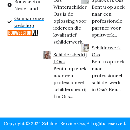
Bouwsector
Winterschilder
Bent u op zoek
Nederland
Oss is dé
naar een
Ga naar onze
oplossing voor
professionele
webshop
iedereen die
partner voor
kwalitatief
spuitwerk...
schilderwerk...
Schilderwerk
Schildersbedrij
Oss
f Oss
Bent u op zoek
Bent u op zoek
naar
naar een
professioneel
professioneel
schilderwerk
schildersbedrij
in Oss? Een...
f in Oss...
Copyright © 2024 Schilder Service Oss, All rights reserved.