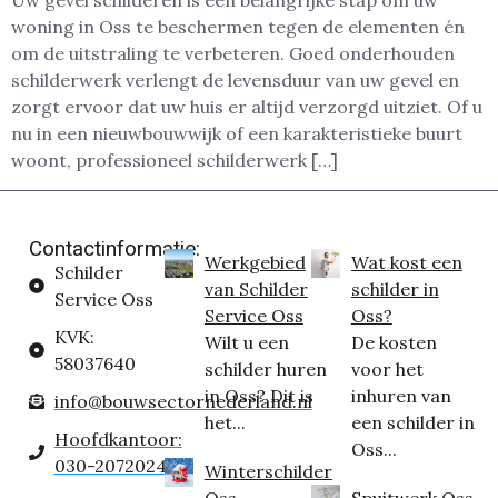
Uw gevel schilderen is een belangrijke stap om uw
woning in Oss te beschermen tegen de elementen én
om de uitstraling te verbeteren. Goed onderhouden
schilderwerk verlengt de levensduur van uw gevel en
zorgt ervoor dat uw huis er altijd verzorgd uitziet. Of u
nu in een nieuwbouwwijk of een karakteristieke buurt
woont, professioneel schilderwerk […]
Contactinformatie:
Werkgebied
Wat kost een
Schilder
van Schilder
schilder in
Service Oss
Service Oss
Oss?
KVK:
Wilt u een
De kosten
58037640
schilder huren
voor het
in Oss? Dit is
inhuren van
info@bouwsectornederland.nl
het...
een schilder in
Hoofdkantoor:
Oss...
030-2072024
Winterschilder
Oss
Spuitwerk Oss