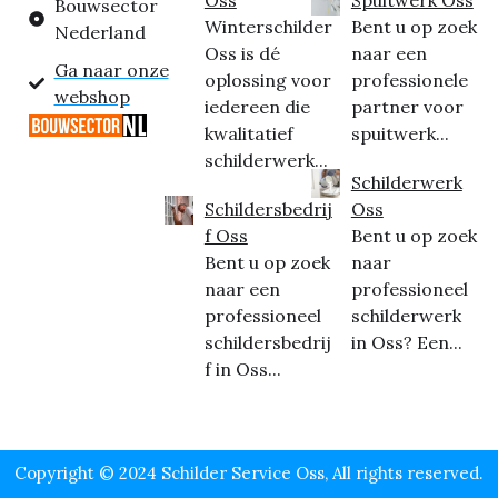
Bouwsector
Winterschilder
Bent u op zoek
Nederland
Oss is dé
naar een
Ga naar onze
oplossing voor
professionele
webshop
iedereen die
partner voor
kwalitatief
spuitwerk...
schilderwerk...
Schilderwerk
Schildersbedrij
Oss
f Oss
Bent u op zoek
Bent u op zoek
naar
naar een
professioneel
professioneel
schilderwerk
schildersbedrij
in Oss? Een...
f in Oss...
Copyright © 2024 Schilder Service Oss, All rights reserved.