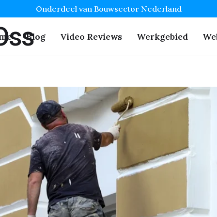
Onderdeel van Bouwsector Nederland
Oss
me
Blog
Video Reviews
Werkgebied
We