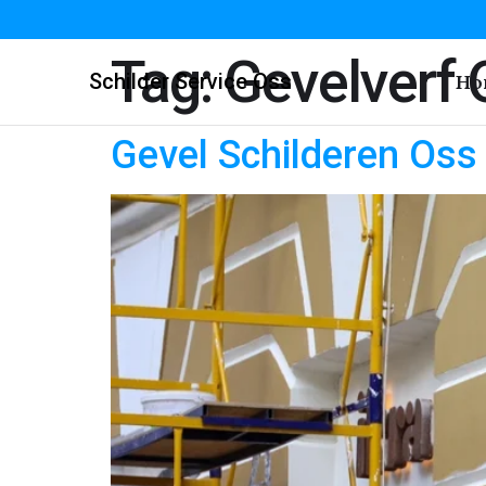
Tag:
Gevelverf 
Schilder Service Oss
Ho
Gevel Schilderen Oss