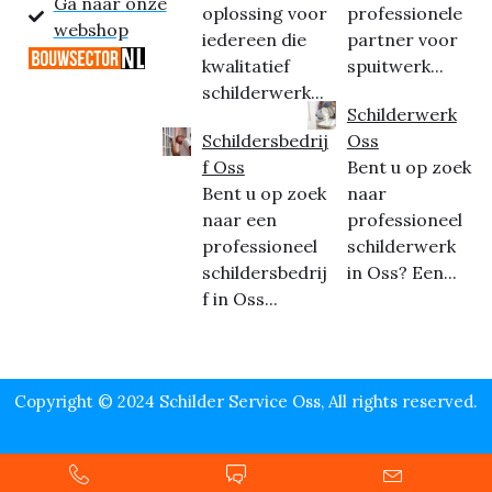
Ga naar onze
oplossing voor
professionele
webshop
iedereen die
partner voor
kwalitatief
spuitwerk...
schilderwerk...
Schilderwerk
Schildersbedrij
Oss
f Oss
Bent u op zoek
Bent u op zoek
naar
naar een
professioneel
professioneel
schilderwerk
schildersbedrij
in Oss? Een...
f in Oss...
Copyright © 2024 Schilder Service Oss, All rights reserved.