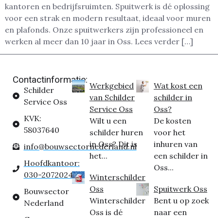
kantoren en bedrijfsruimten. Spuitwerk is dé oplossing
voor een strak en modern resultaat, ideaal voor muren
en plafonds. Onze spuitwerkers zijn professioneel en
werken al meer dan 10 jaar in Oss. Lees verder […]
Contactinformatie:
Werkgebied
Wat kost een
Schilder
van Schilder
schilder in
Service Oss
Service Oss
Oss?
KVK:
Wilt u een
De kosten
58037640
schilder huren
voor het
in Oss? Dit is
inhuren van
info@bouwsectornederland.nl
het...
een schilder in
Hoofdkantoor:
Oss...
030-2072024
Winterschilder
Oss
Spuitwerk Oss
Bouwsector
Winterschilder
Bent u op zoek
Nederland
Oss is dé
naar een