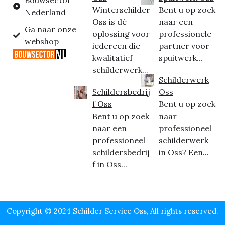
Bouwsector
Winterschilder
Bent u op zoek
Nederland
Oss is dé
naar een
Ga naar onze
oplossing voor
professionele
webshop
iedereen die
partner voor
kwalitatief
spuitwerk...
schilderwerk...
Schilderwerk
Schildersbedrij
Oss
f Oss
Bent u op zoek
Bent u op zoek
naar
naar een
professioneel
professioneel
schilderwerk
schildersbedrij
in Oss? Een...
f in Oss...
Copyright © 2024 Schilder Service Oss, All rights reserved.