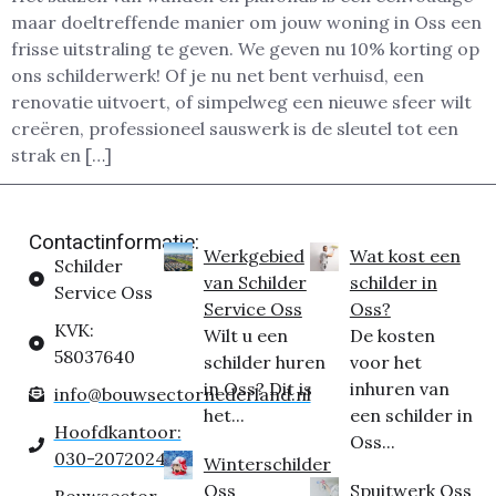
maar doeltreffende manier om jouw woning in Oss een
frisse uitstraling te geven. We geven nu 10% korting op
ons schilderwerk! Of je nu net bent verhuisd, een
renovatie uitvoert, of simpelweg een nieuwe sfeer wilt
creëren, professioneel sauswerk is de sleutel tot een
strak en […]
Contactinformatie:
Werkgebied
Wat kost een
Schilder
van Schilder
schilder in
Service Oss
Service Oss
Oss?
KVK:
Wilt u een
De kosten
58037640
schilder huren
voor het
in Oss? Dit is
inhuren van
info@bouwsectornederland.nl
het...
een schilder in
Hoofdkantoor:
Oss...
030-2072024
Winterschilder
Oss
Spuitwerk Oss