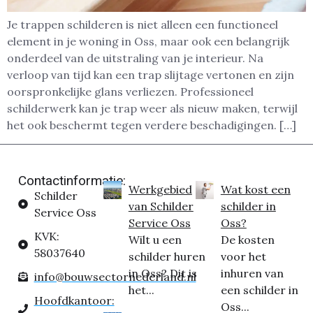
Je trappen schilderen is niet alleen een functioneel
element in je woning in Oss, maar ook een belangrijk
onderdeel van de uitstraling van je interieur. Na
verloop van tijd kan een trap slijtage vertonen en zijn
oorspronkelijke glans verliezen. Professioneel
schilderwerk kan je trap weer als nieuw maken, terwijl
het ook beschermt tegen verdere beschadigingen. […]
Contactinformatie:
Werkgebied
Wat kost een
Schilder
van Schilder
schilder in
Service Oss
Service Oss
Oss?
KVK:
Wilt u een
De kosten
58037640
schilder huren
voor het
in Oss? Dit is
inhuren van
info@bouwsectornederland.nl
het...
een schilder in
Hoofdkantoor:
Oss...