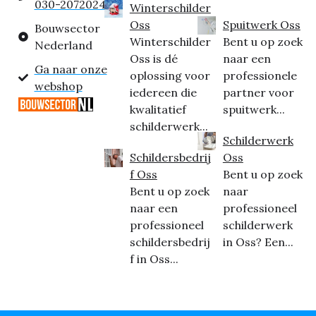
030-2072024
Winterschilder
Oss
Spuitwerk Oss
Bouwsector
Winterschilder
Bent u op zoek
Nederland
Oss is dé
naar een
Ga naar onze
oplossing voor
professionele
webshop
iedereen die
partner voor
kwalitatief
spuitwerk...
schilderwerk...
Schilderwerk
Schildersbedrij
Oss
f Oss
Bent u op zoek
Bent u op zoek
naar
naar een
professioneel
professioneel
schilderwerk
schildersbedrij
in Oss? Een...
f in Oss...