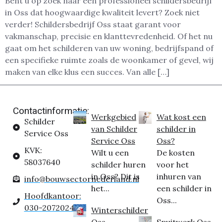
Bent u op zoek naar een professioneel schildersbedrijf
in Oss dat hoogwaardige kwaliteit levert? Zoek niet
verder! Schildersbedrijf Oss staat garant voor
vakmanschap, precisie en klanttevredenheid. Of het nu
gaat om het schilderen van uw woning, bedrijfspand of
een specifieke ruimte zoals de woonkamer of gevel, wij
maken van elke klus een succes. Van alle […]
Contactinformatie:
Werkgebied
Wat kost een
Schilder
van Schilder
schilder in
Service Oss
Service Oss
Oss?
KVK:
Wilt u een
De kosten
58037640
schilder huren
voor het
in Oss? Dit is
inhuren van
info@bouwsectornederland.nl
het...
een schilder in
Hoofdkantoor:
Oss...
030-2072024
Winterschilder