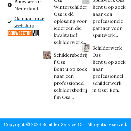
Oss
Spuitwerk Oss
Bouwsector
Winterschilder
Bent u op zoek
Nederland
Oss is dé
naar een
Ga naar onze
oplossing voor
professionele
webshop
iedereen die
partner voor
kwalitatief
spuitwerk...
schilderwerk...
Schilderwerk
Schildersbedrij
Oss
f Oss
Bent u op zoek
Bent u op zoek
naar
naar een
professioneel
professioneel
schilderwerk
schildersbedrij
in Oss? Een...
f in Oss...
Copyright © 2024 Schilder Service Oss, All rights reserved.