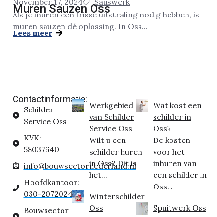
November 17, 2024
Sauswerk
Muren Sauzen Oss
Als je muren een frisse uitstraling nodig hebben, is
muren sauzen dé oplossing. In Oss...
Lees meer
Contactinformatie:
Werkgebied
Wat kost een
Schilder
van Schilder
schilder in
Service Oss
Service Oss
Oss?
KVK:
Wilt u een
De kosten
58037640
schilder huren
voor het
in Oss? Dit is
inhuren van
info@bouwsectornederland.nl
het...
een schilder in
Hoofdkantoor:
Oss...
030-2072024
Winterschilder
Oss
Spuitwerk Oss
Bouwsector